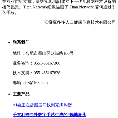
在营业供给支撑，最终实现我们建立下一代互联网根本设备的
雄伟愿景。Titan Network细致描画了 Titan Network 若何通过手
艺手段。
安徽赢多多人口健康信息技术有限公司
联系我们
地址：合肥市蜀山区赵岗路100号
业务咨询：0551-65167366
技术支持：0551-65167838
邮箱：hz@163.com
主要产品
AI会正在舒服度间找到完满均衡
千支利箭曲扑数字手艺生成的“钱塘潮头