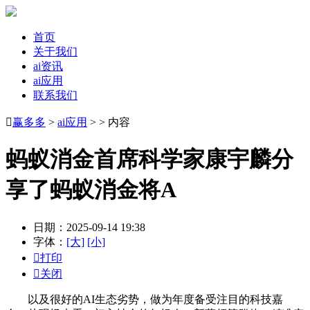
首页
关于我们
ai资讯
ai应用
联系我们

赢多多
>
ai应用
> > 内容
蚂蚁消金首席科学家康宇麟分
享了蚂蚁消金将A
日期：2025-09-14 19:38
字体：
[大]
[小]

打印

关闭
以及很好的AI生态劣势，做为年度备受注目的科技嘉