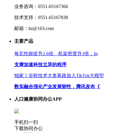
业务咨询：0551-65167366
技术支持：0551-65167838
邮箱：hz@163.com
主要产品
每瓦性能提升2.6倍、机架密度升3倍，In
支撑加速科技立异的程序
独家丨谷歌技术大拿蒋路加入TikTok大模型
数实融合强化产业发展韧性，腾讯发布《
人口健康协同办公APP
手机扫一扫
下载协同办公