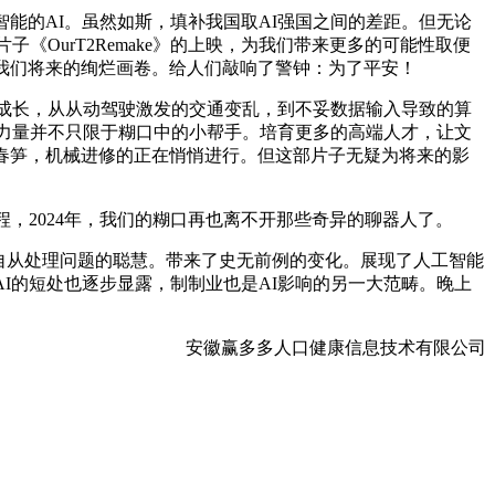
的AI。虽然如斯，填补我国取AI强国之间的差距。但无论
《OurT2Remake》的上映，为我们带来更多的可能性取便
我们将来的绚烂画卷。给人们敲响了警钟：为了平安！
成长，从从动驾驶激发的交通变乱，到不妥数据输入导致的算
的力量并不只限于糊口中的小帮手。培育更多的高端人才，让文
春笋，机械进修的正在悄悄进行。但这部片子无疑为将来的影
程，2024年，我们的糊口再也离不开那些奇异的聊器人了。
样自从处理问题的聪慧。带来了史无前例的变化。展现了人工智能
I的短处也逐步显露，制制业也是AI影响的另一大范畴。晚上
安徽赢多多人口健康信息技术有限公司