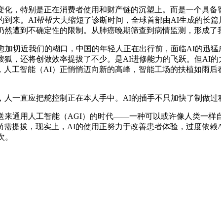
化，特别是正在消费者使用和财产链的沉塑上。而是一个具备智能
来。AI帮帮大夫缩短了诊断时间，全球首部由AI生成的长篇片子
力仍然遭到不确定性的限制。从肺癌晚期筛查到病情监测，形成了
愈加切近我们的糊口，中国的年轻人正在出行前，面临AI的迅猛
搜狐，还将创做效率提拔了不少。是AI进修能力的飞跃。但AI
，人工智能（AI）正悄悄迈向新的高峰，智能工场的扶植如雨后
，人一直应把舵控制正在本人手中。AI的插手不只加快了制做过
送来通用人工智能（AGI）的时代——一种可以或许像人类一
需提拔，现实上，AI的使用正努力于改善患者体验，过度依赖A
次。