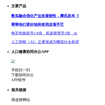
主要产品
数实融合强化产业发展韧性，腾讯发布《
帮帮他们更好地和使用这项手艺
每瓦性能提升2.6倍、机架密度升3倍，In
人工智能（AI）正逐渐成为鞭策社会前进
人口健康协同办公APP
手机扫一扫
下载协同办公
APP软件
相关链接
请选择网站