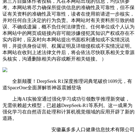
第三方自媒体作者投稿，凡在本网站出现的信息，均仅供参
考。本网站将尽力确保所提供信息的准确性及可靠性，但不保
证有关资料的准确性及可靠性，读者在使用前请进一步核实，
并对任何自主决定的行为负责。本网站对有关资料所引致的错
误、不确或遗漏，概不负任何法律责任。任何单位或个人认为
本网站中的网页或链接内容可能涉嫌侵犯其知识产权或存在不
实内容时，应及时向本网站提出书面权利通知或不实情况说
明，并提供身份证明、权属证明及详细侵权或不实情况证明。
本网站在收到上述法律文件后，将会依法尽快联系相关文章源
头核实，沟通删除相关内容或断开相关链接。 ）
全新颠覆！DeepSeek R1深度推理词典笔破价1699元，有
道SpaceOne全面屏解答神器震撼登场
上海AI实验室通过强化学习成功引领数学推理新突破，
无需依赖超大模型，已超越DeepSeek-R1等系列。这一成果为
强化学习在自然语言处理和计算机视觉领域的应用开辟了新的
道路。
安徽赢多多人口健康信息技术有限公司