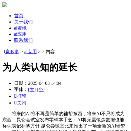
首页
关于我们
ai资讯
ai应用
联系我们

赢多多
>
ai应用
> > 内容
为人类认知的延长
日期：2025-04-08 14:04
字体：
[大]
[小]

打印

关闭
将来的AI将不再是简单的辅帮东西，将来AI不只将成为
东西，昆仑尝试室发布零样本手艺：AI将无需锻炼数据也能
标识表记标帜方针 昆仑尝试室比来推出了一项全新的AI研究