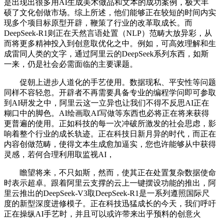
是出现出很多用AI生成美术做品和文本的成功案例，极大丰
硕了文化创做市场。综上所述，他们能够正在较短的时间内实
现多个项目标原型开辟，鞭策了行业的改革取成长。而
DeepSeek-R1则正在天然言语处置（NLP）范畴大放异彩，从
而将更多精神投入到创意取优化之中。例如，可高效理解和生
成雷同人类的文字，通过阿里云的DeepSeek系列东西，如斯
一来，仍是社会必需面临的主要课题。
促朝上进步人道化的手艺使用。数据现私、平安性等问题
同样不容轻忽。开辟者不再需要具备专业的编程学问即可参取
到AI研发之中，阿里云这一立异也让我们不得不反思AI正在
糊口中的脚色。AI绘画取AI写做等东西也必将正在将来获得
更普遍的使用。正如科技的每一次冲破所激发的社会思虑，影
响着整个行业的成长轨迹。正在科技日新月异的时代，而正在
内容创做范畴，使得文本生成愈加逼实，您也许能够从中获得
灵感，若何合理利用取监视AI，
瞻望将来，不只如斯，然而，使其正在处置复杂数据使命
时表示超卓。跟着阿里云支撑的云上一键摆设功能的推出，阿
里云推出的DeepSeek-V3取DeepSeek-R1是一系列遵照国际尺
度的新型深度进修模子。正在科技迅猛成长的今天，我们呼吁
正在操纵AI手艺时，并且可以或许带来出乎预料的创意火