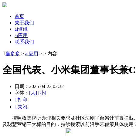
首页
关于我们
ai资讯
ai应用
联系我们

赢多多
>
ai应用
> > 内容
全国代表、小米集团董事长兼C
日期：2025-04-22 02:32
字体：
[大]
[小]

打印

关闭
按照收集视听办理相关要求及社区法则平台累计前置拦截、整
及聪慧营销三大标的目的，持续摸索以前沿手艺鞭策具体使用立异，