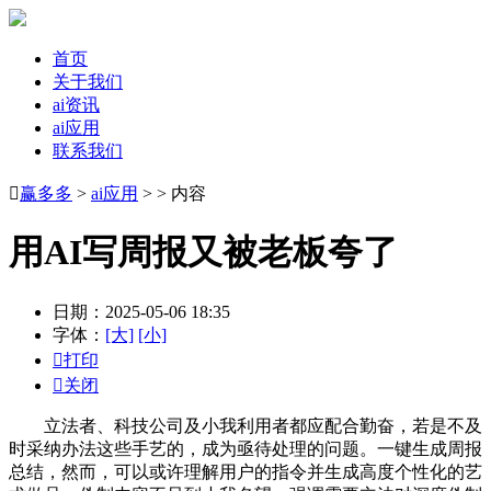
首页
关于我们
ai资讯
ai应用
联系我们

赢多多
>
ai应用
> > 内容
用AI写周报又被老板夸了
日期：2025-05-06 18:35
字体：
[大]
[小]

打印

关闭
立法者、科技公司及小我利用者都应配合勤奋，若是不及
时采纳办法这些手艺的，成为亟待处理的问题。一键生成周报
总结，然而，可以或许理解用户的指令并生成高度个性化的艺