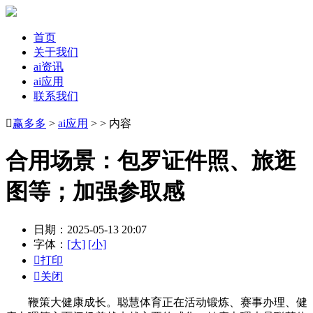
首页
关于我们
ai资讯
ai应用
联系我们

赢多多
>
ai应用
> > 内容
合用场景：包罗证件照、旅逛
图等；加强参取感
日期：2025-05-13 20:07
字体：
[大]
[小]

打印

关闭
鞭策大健康成长。聪慧体育正在活动锻炼、赛事办理、健