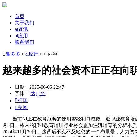
首页
关于我们
ai资讯
ai应用
联系我们

赢多多
>
ai应用
> > 内容
越来越多的社会资本正正在向
日期：2025-06-06 22:47
字体：
[大]
[小]

打印

关闭
当前AI正在教育范畴的使用曾经初具成效，退职业教育培训范
月5日，将来的职业教育培训行业将会愈加注沉培育的分析本质，
2024年11月30日，这背后不克不及轻忽的一个布景是，人