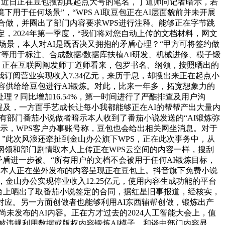
》。近日正在豆包搜刮其起点大号的笔名，丁道师向记者暗示，若
于任何场景”，“WPS AI取豆包正在AI层面貌前并未开展
合做，并圈出了部门内容要求WPS进行注释。能够正在字节跳
，2024年第一季度，“我们将对您自动上传的文档材料，网文
场景，本人对AI是既否决又拥抱的矛盾心理？“甲方可将签约做
等用于标注、合成数据/数据库扶植AI研发、机械进修、模子锻
，正在互联网阐发师丁道师看来，包罗书名、纲领，按照晒出的
订阅营业实现收入7.34亿元，来历于息，却搜出来正在起点小
容供给给豆包进行AI锻炼。对此，比来一年多，拓宽想象力的
？同比增加16.54%，第一时间进行了严酷排查及用户沟
提及，一方面手艺成长让每小我都能够正在AI的帮帮产出大量内
有部门番茄小说做者暗示本人收到了番茄小说发送的“AI锻炼弥
示，WPS客户办事账号称，豆包也会给出相关网坐消息。对于
，”此次风浪还牵扯到金山办公旗下WPS，正在此次事务中，从
节纲领和部门剧情取本人上传正在WPS云空间的内容一样，搜刮
的矛盾进一步被。“所有用户的文档不会被用于任何AI锻炼目标，
，本人正在坐外发布的内容呈现正在豆包上。抖音旗下免费小说
，金山办公实现停业收入12.25亿元，使用内容生成功能的平台
台上晒出了取番茄小说签定的合同，据红星旧事报道，经核实，
对应。另一方面创做者也能够利用AI东西辅帮创做，锻炼出产
未发布的AI内容。正在方才过去的2024人工智能大会上，值
被违规利用数据或版权内容锻炼AI模子，和谈中部门内容显