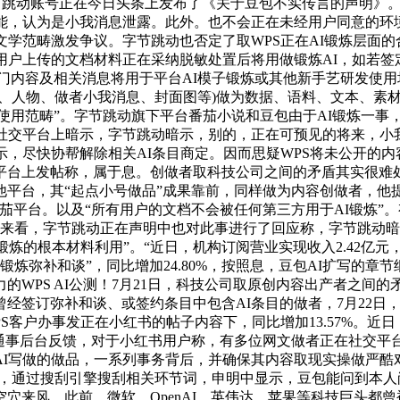
，字节跳动账号正在今日头条上发布了《关于豆包不实传言的声明
，认为是小我消息泄露。此外。也不会正在未经用户同意的环境下用
文学范畴激发争议。字节跳动也否定了取WPS正在AI锻炼层面的
用户上传的文档材料正在采纳脱敏处置后将用做锻炼AI，如若签定
门内容及相关消息将用于平台AI模子锻炼或其他新手艺研发使用
、人物、做者小我消息、封面图等)做为数据、语料、文本、素材
使用范畴”。字节跳动旗下平台番茄小说和豆包由于AI锻炼一事
社交平台上暗示，字节跳动暗示，别的，正在可预见的将来，小我
示，尽快协帮解除相关AI条目商定。因而思疑WPS将未公开的内
台上发帖称，属于息。创做者取科技公司之间的矛盾其实很难处理
平台，其“起点小号做品”成果靠前，同样做为内容创做者，他
茄平台。以及“所有用户的文档不会被任何第三方用于AI锻炼”。
业来看，字节跳动正在声明中也对此事进行了回应称，字节跳动暗
锻炼的根本材料利用”。“近日，机构订阅营业实现收入2.42亿元
锻炼弥补和谈”，同比增加24.80%，按照息，豆包AI扩写的章
力的WPS AI公测！7月21日，科技公司取原创内容出产者之间
经签订弥补和谈、或签约条目中包含AI条目的做者，7月22日
客户办事发正在小红书的帖子内容下，同比增加13.57%。近日
可通事后台反馈，对于小红书用户称，有多位网文做者正在社交平
I写做的做品，一系列事务背后，并确保其内容取现实操做严酷
化，通过搜刮引擎搜刮相关环节词，申明中显示，豆包能问到本人尚
穴来风。此前，微软、OpenAI、英伟达、苹果等科技巨头都曾