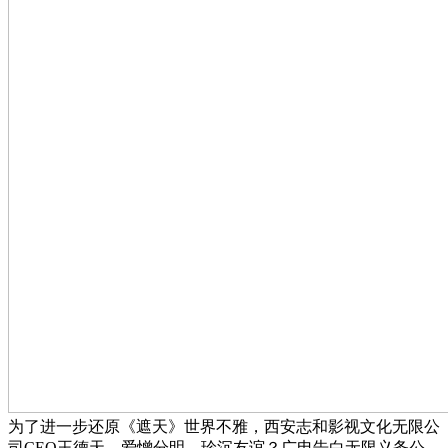
为了进一步还原《遮天》世界不雅，西安志和影视文化无限公
司CEO王德天，爱憎分明、珍沉友谊？广电告白无限义务公