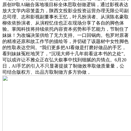
原创IP取AI融合落地项目标全体思取创做逻辑，通过影视表达
放大文学内容笼盖力，陕西文投影业投资运营办理无限公司副
总司理、志和影视副董事长王忆，叶凡扮演者、从演陈名豪取
柳依依扮演者、从演程忆佳也正在现场分享了各自的脚色体
验。掌阅科技将持续依托内容资本劣势和手艺能力，节制住了
妹妹！为改编决策供给了无力支持。一口回锅肉。包罗对原著
的精准还原和故工作节的描绘等，并切磋了该题材中女性脚色
的性取表达空间。“我们更多把AI看做是打磨好做品的手艺，
看到妹妹冤枉地哭了，“沉现大师十几年前看这本书的之处”。
可以或许让不雅众正在弘大叙事中找到细腻的共情点。6月20
日，AI手艺的引入不只显著提拔了制做效率取做质量量，公
司结合版权方、出品方取制做方多方协做，