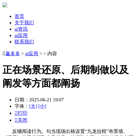
首页
关于我们
ai资讯
ai应用
联系我们

赢多多
>
ai应用
> > 内容
正在场景还原、后期制做以及
阐发等方面都阐扬
日期：2025-06-21 19:07
字体：
[大]
[小]

打印

关闭
反哺阅读行为。勾当现场出格设置“九龙拉棺”布景墙、