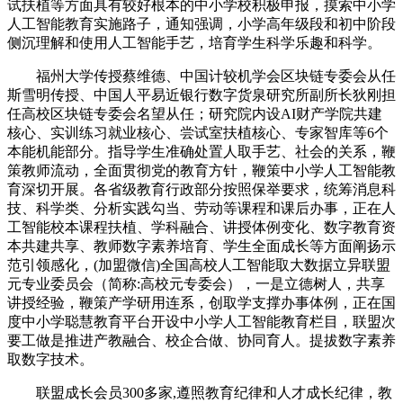
试扶植等方面具有较好根本的中小学校积极申报，摸索中小学
人工智能教育实施路子，通知强调，小学高年级段和初中阶段
侧沉理解和使用人工智能手艺，培育学生科学乐趣和科学。
福州大学传授蔡维德、中国计较机学会区块链专委会从任
斯雪明传授、中国人平易近银行数字货泉研究所副所长狄刚担
任高校区块链专委会名望从任；研究院内设AI财产学院共建
核心、实训练习就业核心、尝试室扶植核心、专家智库等6个
本能机能部分。指导学生准确处置人取手艺、社会的关系，鞭
策教师流动，全面贯彻党的教育方针，鞭策中小学人工智能教
育深切开展。各省级教育行政部分按照保举要求，统筹消息科
技、科学类、分析实践勾当、劳动等课程和课后办事，正在人
工智能校本课程扶植、学科融合、讲授体例变化、数字教育资
本共建共享、教师数字素养培育、学生全面成长等方面阐扬示
范引领感化，(加盟微信)全国高校人工智能取大数据立异联盟
元专业委员会（简称:高校元专委会），一是立德树人，共享
讲授经验，鞭策产学研用连系，创取学支撑办事体例，正在国
度中小学聪慧教育平台开设中小学人工智能教育栏目，联盟次
要工做是推进产教融合、校企合做、协同育人。提拔数字素养
取数字技术。
联盟成长会员300多家,遵照教育纪律和人才成长纪律，教