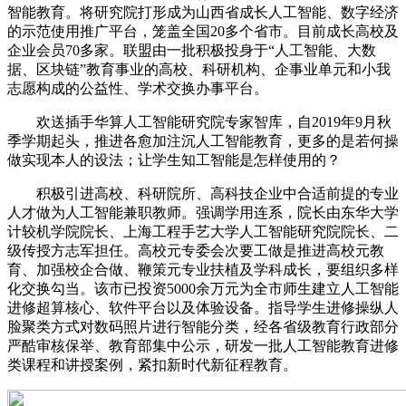
智能教育。将研究院打形成为山西省成长人工智能、数字经济
的示范使用推广平台，笼盖全国20多个省市。目前成长高校及
企业会员70多家。联盟由一批积极投身于“人工智能、大数
据、区块链”教育事业的高校、科研机构、企事业单元和小我
志愿构成的公益性、学术交换办事平台。
欢送插手华算人工智能研究院专家智库，自2019年9月秋
季学期起头，推进各愈加注沉人工智能教育，更多的是若何操
做实现本人的设法；让学生知工智能是怎样使用的？
积极引进高校、科研院所、高科技企业中合适前提的专业
人才做为人工智能兼职教师。强调学用连系，院长由东华大学
计较机学院院长、上海工程手艺大学人工智能研究院院长、二
级传授方志军担任。高校元专委会次要工做是推进高校元教
育、加强校企合做、鞭策元专业扶植及学科成长，要组织多样
化交换勾当。该市已投资5000余万元为全市师生建立人工智能
进修超算核心、软件平台以及体验设备。指导学生进修操纵人
脸聚类方式对数码照片进行智能分类，经各省级教育行政部分
严酷审核保举、教育部集中公示，研发一批人工智能教育进修
类课程和讲授案例，紧扣新时代新征程教育。