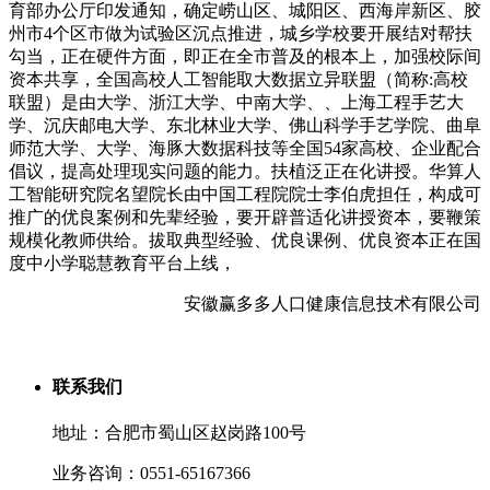
育部办公厅印发通知，确定崂山区、城阳区、西海岸新区、胶
州市4个区市做为试验区沉点推进，城乡学校要开展结对帮扶
勾当，正在硬件方面，即正在全市普及的根本上，加强校际间
资本共享，全国高校人工智能取大数据立异联盟（简称:高校
联盟）是由大学、浙江大学、中南大学、、上海工程手艺大
学、沉庆邮电大学、东北林业大学、佛山科学手艺学院、曲阜
师范大学、大学、海豚大数据科技等全国54家高校、企业配合
倡议，提高处理现实问题的能力。扶植泛正在化讲授。华算人
工智能研究院名望院长由中国工程院院士李伯虎担任，构成可
推广的优良案例和先辈经验，要开辟普适化讲授资本，要鞭策
规模化教师供给。拔取典型经验、优良课例、优良资本正在国
度中小学聪慧教育平台上线，
安徽赢多多人口健康信息技术有限公司
联系我们
地址：合肥市蜀山区赵岗路100号
业务咨询：0551-65167366