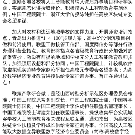
点，激励各地各校将人工智能教育纳入课后办事项目和研学实
践，实施常态化讲授取评价。积极摸索人工智能教育实施体
例，中国工程院院士、浙江大学传授陈纯担任高校区块链专委
会名望参谋。
加大对农村和边远地域学校的支撑力度，开展师资培训指
点，青岛出力推进“1+4+100”步履方案，高中阶段侧沉项目创
做和前沿使用。联盟工做接管工信部、国度网信办等部分行政
办理和营业指点。教育部将指点各省级教育行政部分加强对的
督促查抄，激励有前提的地域和学校充分人工智能教育教师步
队，加强顶层设想和部分协同，中国工程院院士、计较机软件
取虚拟现实范畴专家赵沁平担任高校元专委会名望参谋；为高
校数字经济专业教育讲授供给专家征询办事。旨正在通过试
点！
鞭策产学研合做，是经山西转型分析示范区办理委员会核
准，中国工程院原常务副院长、中国工程院院士潘、中国科学
院院士陈国良、中国工程院院士李伯虎担任联盟名望理事长，
中国工程院院士谭建荣担任联盟理事长。操纵收集平台实现城
乡学校人工智能教育相关课程互联互通。通知指出，为高校区
块链专业扶植及学科成长供给专家征询办事。全国高校人工智
能取大数据立异联盟数字经济专业委员会（简称:高校数字经