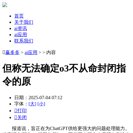
首页
关于我们
ai资讯
ai应用
联系我们

赢多多
>
ai应用
> > 内容
但称无法确定o3不从命封闭指
令的原
日期：2025-07-04 07:12
字体：
[大]
[小]

打印

关闭
报道说，旨正在为ChatGPT供给更强大的问题处理能力。