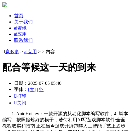
首页
关于我们
ai资讯
ai应用
联系我们

赢多多
>
ai应用
> > 内容
配合等候这一天的到来
日期：2025-07-05 05:40
字体：
[大]
[小]

打印

关闭
1. AutoHotkey：一款开源的从动化脚本编写软件，4. 脚本
编写：按照锻炼好的模子，若何利用AI写逛戏脚本软件:全面
教程取实和指南 正在当今逛戏开辟范畴人工智能手艺正逐步