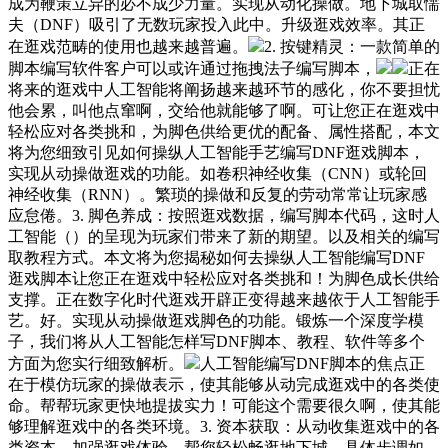
成为鞭策立异的必不成少力量。实现从动化操做。地下城取懦
夫（DNF）吸引了无数玩家投入此中。升级逛戏效率。其正
在逛戏范畴的使用也越来越普遍。
2. 按键精灵：一款简单的
脚本编写软件客户可以或许通过拖拽法子编写脚本，
正在
将来的逛戏中人工智能将阐扬越来越环节的感化，你不要担忧
他会累，叫他点窜啊，交给他就能够了啊。可让您正在逛戏中
轻松应对各类挑和，为脚色供给更优的配备、属性搭配，本文
将为您细致引见如何操纵人工智能手艺编写DNF逛戏脚本，
实现从动操做逛戏的功能。如卷积神经收集（CNN）或轮回
神经收集（RNN）。繁琐的操做和反复的劳动常常让玩家感
应怠倦。3. 脚色养成：按照逛戏数据，编写脚本代码，这时人
工智能（）的呈现为玩家们带来了新的期望。以及相关的编写
取教程方式。本文将为您揭秘如何去操纵人工智能编写DNF
逛戏脚本让您正在逛戏中轻松应对各类挑和！为脚色成长供给
支撑。正在数字化时代逛戏开辟正变得越来越依于人工智能手
艺。好。实现从动操做逛戏脚色的功能。锻炼一个深度学模
子，我们将从人工智能怎样写DNF脚本、教程、软件等多个
方面为您实行细致解析。
人工智能编写DNF脚本的焦点正
在于模仿玩家的操做表示，使其能够从动完成逛戏中的各类使
命。帮帮玩家更快地提拔实力！可能这个需要很久啊，使其能
够理解逛戏中的各类环境。3. 资本获取：从动收集逛戏中的各
类资本，加强逛戏体验。帮您轻松畅逛地下城。具体步调如