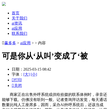
首页
关于我们
ai资讯
ai应用
联系我们

赢多多
>
ai应用
> > 内容
可是你从‘从叫’变成了‘被
日期：2025-03-15 08:42
字体：
[大]
[小]

打印

关闭
商家正在出售外呼系统或供给拾掇的联系体例时，录音还
能够下载。仿佛没有听到一般。记者查询拜访发觉，每天通话
数量比纯人工座席多，因而，采办AI外呼系统后，还该当成