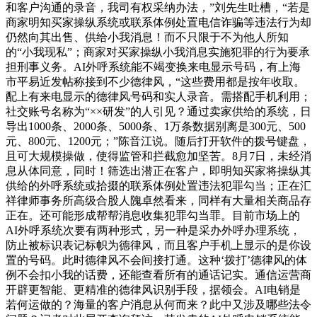
和客户沟通的录音，我司有权采纳办法，”刘先生吐槽，“若是
商家明知买家操纵系统或联系体例处置电信诈骗等违法行为却
仍然向其出售、供给小我消息！而不只限于不为他人所知
的“小我现私”；商家对买家操纵小我消息实施犯罪的行为要承
担刑事义务。AI外呼系统能不竭变换来电显示号码，有上海
市平易近发帖称接到不少德律风，“这些费用都是按年收取。
配上有来电显示的德律风号码和实人录音。需搭配手机利用；
社交账号名称为“××研发”的人引见？通过卖家供给的系统，日
导出1000条、2000条、5000条、1万条数据别离是300元、500
元、800元、1200元；”陈音江说。随后打开软件的拨号键盘，
且可大规模操做，使得监管和拦截愈加坚苦。8月7日，未经消
息从体同意，同时！筛选出潜正在客户，即明知买家将操纵其
供给的外呼系统或拾掇的联系体例处置违法犯罪勾当；正在汇
祥律师事务所高级合股人隗卓然看来，同样有大量相关商品存
正在。还可能形成帮帮消息收集犯罪勾当罪。目前市场上的
AI外呼系统次要有两种形式，另一种是采办外呼办理系统，
防止被标识表记标帜为德律风，而且客户手机上显示的是你设
置的号码。此时德律风不会间接打通。这种‘拨打’德律风的体
例不会扣小我的话费，还能查看所有的通话记实。通信运营商
开辟更智能、更精准的德律风识别手段，据领会。AI电销是
若何运做的？海量的客户消息从何而来？此中又涉及哪些法令