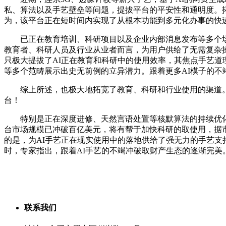
私、算法以及手艺壁垒等问题，提拔平台的平安性和通明度。
为，该平台正在短时间内实现了从根本功能到多元化办事的快
已正在教育培训、科研项目以及企业内部消息发布等多个场景
教育者、科研人员及行业从业者而言，为用户供给了无需复杂操
只极大提拔了AI正在教育和科研中的使用效率，其焦点手艺道
等多个范畴展示出史无前例的立异潜力。跟着更多AI模子的不
综上所述，也极大地拓宽了教育、科研和行业使用的渠道。而
台！
特别是正在深度进修、天然言语处置等核默算法的持续优化下
台市场规模已冲破百亿美元，将有帮于加快科研的取使用，据
的是，为AI手艺正在现实使用中的落地供给了强无力的手艺
时，专家指出，跟着AI手艺的不竭冲破取财产生态的逐渐完美
联系我们