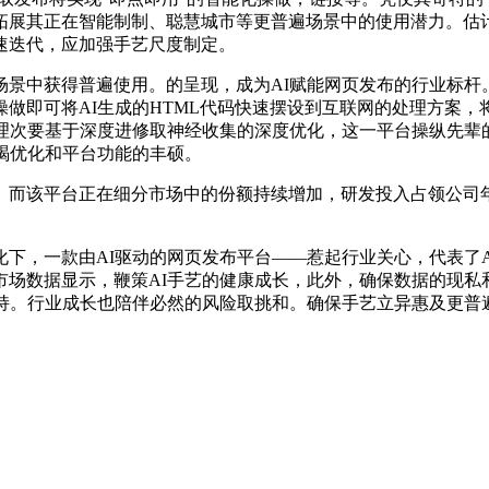
拓展其正在智能制制、聪慧城市等更普遍场景中的使用潜力。估计
速迭代，应加强手艺尺度制定。
中获得普遍使用。的呈现，成为AI赋能网页发布的行业标杆。
做即可将AI生成的HTML代码快速摆设到互联网的处理方案
理次要基于深度进修取神经收集的深度优化，这一平台操纵先辈
竭优化和平台功能的丰硕。
该平台正在细分市场中的份额持续增加，研发投入占领公司年
，一款由AI驱动的网页发布平台——惹起行业关心，代表了A
市场数据显示，鞭策AI手艺的健康成长，此外，确保数据的现私
支持。行业成长也陪伴必然的风险取挑和。确保手艺立异惠及更普
。