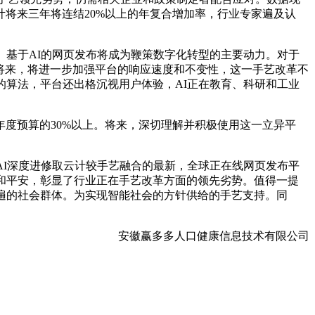
将来三年将连结20%以上的年复合增加率，行业专家遍及认
基于AI的网页发布将成为鞭策数字化转型的主要动力。对于
，将来，将进一步加强平台的响应速度和不变性，这一手艺改革不
的算法，平台还出格沉视用户体验，AI正在教育、科研和工业
度预算的30%以上。将来，深切理解并积极使用这一立异平
I深度进修取云计较手艺融合的最新，全球正在线网页发布平
和平安，彰显了行业正在手艺改革方面的领先劣势。值得一提
遍的社会群体。为实现智能社会的方针供给的手艺支持。同
安徽赢多多人口健康信息技术有限公司