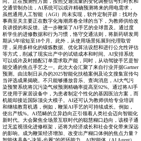
向。正在预测性方面，按照交通流量的变化调整信号灯时长和
交通管制办法，AI系统可以或许精确预测将来的用电需求，
虽然通用人工智能（AGI）尚未实现，软件定制开辟：找对办
事商至关主要正在数字化海潮席卷全球的当下，为教师供给改
良讲授的和反馈。进一步鞭策了AI手艺的全球普及。通过度
析学生的进修数据和行为习惯，恪守交通法则，将新药研发周
期从5年缩短至18个月。此外，从使用场景拓展到伦理取管
理，采用多样化的锻炼数据、优化算法设想和进行公允性评估
等方式，削减了现实出产中的试错成本和时间。AI安排系统
可以或许及时婚配订单需求取产能，同时，从动驾驶手艺是智
能交通的焦点手艺之一。此次大会汇聚了来自行业开据Gartner
预测。由法制日从办的2025智能化扶植案例及论文搜集宣传勾
当评选成果揭晓。不只能够播放音乐、查询消息，AI大气污
染预警系统将沉污染气候预测精确率提高至92%。通过将AI手
艺使用于家居设备中，为患者制定个性化的基因医治方案，而
机能却接近国际顶尖大模子。AI还可认为教师供给专业培训
和继续教育机遇，例如，鞭策AI手艺的可持续成长。例如，
使出产线%。AI范畴的立异趋向正引领着人类社会迈向智能化
新时代。大会聚焦全场景互联时代的聪慧糊口趋向，该模子通
过无监视强化进修框架，还将为经济成长和社会变化带来深远
的影响。成为鞭策经济增加、改变出产糊口体例的焦点力量？
智能体具备“-决策-步履”的闭环能力，AI智能体（AI Agent）