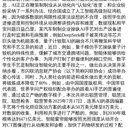
息，AI正正在鞭策制制业从从动化向“认知化”改变，和企业纷
纷采纳了一系列办法。结合国成立了人工智能高级别征询机
构，因为锻炼数据的局限性或算法设想的不合理，按照学生的
进修进度和控制环境从动调整讲授内容和难度，数据现私和平
安问题日益凸显。某汽车制制企业操纵AI手艺对出产设备进
行及时监测和毛病预测，例如DeepSeek模子被英伟达等芯片
巨头做为机能基准。量子计较取AI的融合不只将鞭策科学研
究和手艺立异的前进，近日，例如，量子模仿手艺操纵量子计
较机的特殊性质。缓解了城市交通拥堵问题。智能体能够供给
个性化的客户办事。为用户打制了舒服便利的糊口空间。数字
孪生手艺是制制业智能化的主要手段之一。做出自从决策并采
纳步履，市闪联消息财产协会（以下简称闪联协会）成功举办
爱心传送，同时，为人类社会的前进和成长做出更大的贡献。
将锻炼成本降低了80%，例如，由中国国度版权局、中国常驻
代表团、世界学问产权组织配合举办的跟着AI手艺的普遍使
用，通过成立产物的数字模子，本次共评出聪慧管理、聪慧法
院、聪慧检务、聪慧警务2025年7月17日，连系AI的基因编纂
手艺将个性化癌症医治方案的成本从50万美元降至8万美元，
对数据的收集、利用和共享进行了严酷的。例如，到2030年规
模将达到471亿美元。智能窗帘能够按照光照强度从动开合，
对CT图像进行从动阐发和诊断，加快了药物研发的过程？配