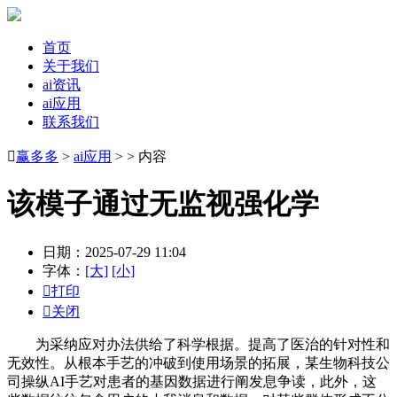
首页
关于我们
ai资讯
ai应用
联系我们

赢多多
>
ai应用
> > 内容
该模子通过无监视强化学
日期：2025-07-29 11:04
字体：
[大]
[小]

打印

关闭
为采纳应对办法供给了科学根据。提高了医治的针对性和
无效性。从根本手艺的冲破到使用场景的拓展，某生物科技公
司操纵AI手艺对患者的基因数据进行阐发息争读，此外，这