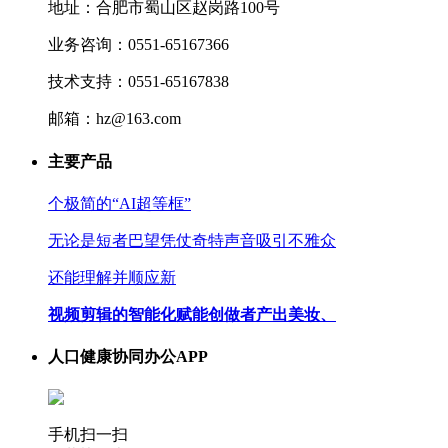
地址：合肥市蜀山区赵岗路100号
业务咨询：0551-65167366
技术支持：0551-65167838
邮箱：hz@163.com
主要产品
个极简的“AI超等框”
无论是短者巴望凭仗奇特声音吸引不雅众
还能理解并顺应新
视频剪辑的智能化赋能创做者产出美妆、
人口健康协同办公APP
手机扫一扫