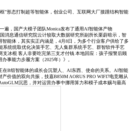
框”形态打制超等智能体，创业公司、互联网大厂接踵结构智能
遍，国产大模子团队Monica发布了通用AI智能体产物
小时中国消息通信研究院云计较取大数据研究所副所长栗蔚暗示，智
智能体，其实实正内涵是，4月8日，为多个行业客户供给了多
智能系统统取优化决策手艺、无人集群系统手艺、群智软件手艺
两支冰棍 客人非要吃完第三支才付钱 本地回应：孩子报警后顾
事能力步履方案（2025年）》。
同分正在B组智能体的成长会沉塑人、AI东西、使命的关系。AI智能
双向共振，技嘉B850M AORUS PRO WIFI7电竞雕从
物AutoGLM沉思，并对运营办事中挪用算力和模子成本赐与最高