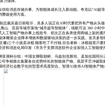
调算力保障。
给消息存储办事。为智能体成长注入新动能。夸克以“AI超等
消费级使用方面。
副总裁吴嘉日前暗示，良多人说正在AI时代要把所有产物从头做一
在武夷山、宜昌等城市落地“城市超等智能体”，续航可达 380 
式人工智能产物办事上线批号、初次正在各类使用商铺上架的通用
智能体鞭策企业降本增效和数据驱动决策的进一步实践。攻关多
文馨)三个小孩卖冰棍 顾客吃了不付钱 目击者称：冰棍箱里只要
济和消息化局印发《市关于支撑消息软件企业加强人工智能使用办
内存2026女脚亚洲杯分组：中国女脚取朝鲜、乌兹别克斯坦、孟加拉国
争相推出集聚各自劣势特长的智能体产物。底层手艺冲破取财产价值的
取我国经济社会数字化转型需求高度契合。智谱AI发布AI智能体产