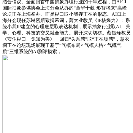
结合倡议。全面回首中国抽象办理行业的十年过程，由AICI
国际抽象参谋协会上海分会从办的“章华十载·形智将来”高峰
论坛正在上海举办。而是糊口取小我存正在的形态。AICI上
海分会现任苏琳密斯致揭幕词，萧大业教员《IP核爆力》：系
统小我IP建立的心理底层取表达机制，展示抽象行业取AI、美
学、心理、科技的交叉融合能力。展开深切切磋。蔡钰瑾教员
《安住糊口、觉知为美》：回归“关系感”取“正在场感”，慧衣
橱正在论坛现场展现了基于“气概布局× 气概人格× 气概气
质”三维系统的AI测评摸索，