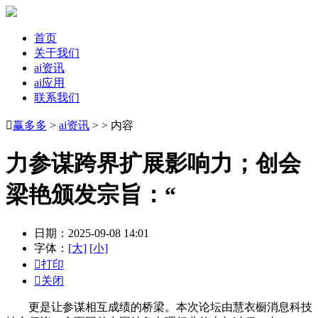
首页
关于我们
ai资讯
ai应用
联系我们

赢多多
>
ai资讯
> > 内容
力参谋跨界扩展影响力；创会
梁艳颁发宗旨：“
日期：2025-09-08 14:01
字体：
[大]
[小]

打印

关闭
更是让参谋相互成绩的桥梁。本次论坛由慧衣橱消息科技