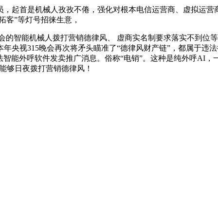
，起首是机械人孜孜不倦，强化对根本电信运营商、虚拟运营商
拓客”等灯号招徕生意，
晚会的智能机械人拨打营销德律风、 虚商实名制要求落实不到位
年央视315晚会再次将矛头瞄准了“德律风财产链”，都属于违
法智能外呼软件发卖推广消息。俗称“电销”。这种是纯外呼AI
，能够日夜拨打营销德律风！