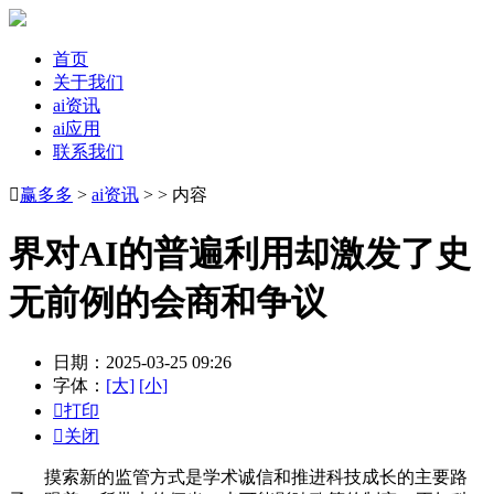
首页
关于我们
ai资讯
ai应用
联系我们

赢多多
>
ai资讯
> > 内容
界对AI的普遍利用却激发了史
无前例的会商和争议
日期：2025-03-25 09:26
字体：
[大]
[小]

打印

关闭
摸索新的监管方式是学术诚信和推进科技成长的主要路