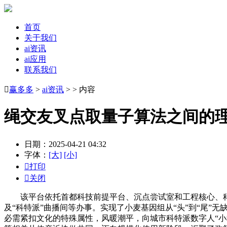
首页
关于我们
ai资讯
ai应用
联系我们

赢多多
>
ai资讯
> > 内容
绳交友叉点取量子算法之间的
日期：2025-04-21 04:32
字体：
[大]
[小]

打印

关闭
该平台依托首都科技前提平台、沉点尝试室和工程核心、科
及“科特派”曲播间等办事。实现了小麦基因组从“头”到“尾
必需紧扣文化的特殊属性，风暖潮平，向城市科特派数字人“小