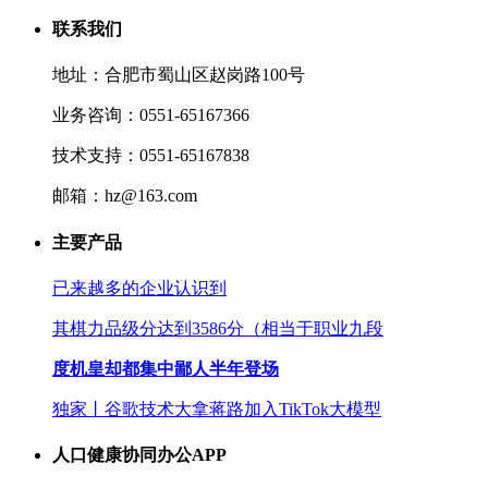
联系我们
地址：合肥市蜀山区赵岗路100号
业务咨询：0551-65167366
技术支持：0551-65167838
邮箱：hz@163.com
主要产品
已来越多的企业认识到
其棋力品级分达到3586分（相当于职业九段
度机皇却都集中鄙人半年登场
独家丨谷歌技术大拿蒋路加入TikTok大模型
人口健康协同办公APP