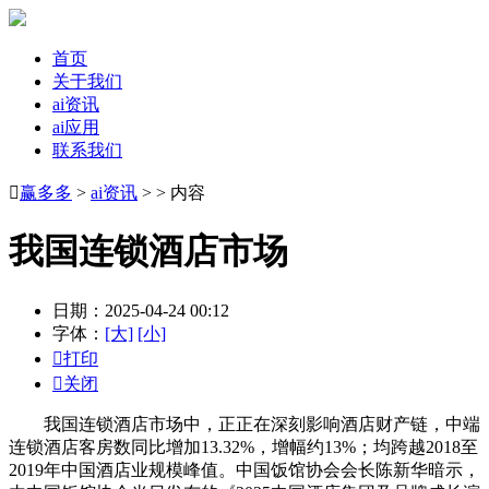
首页
关于我们
ai资讯
ai应用
联系我们

赢多多
>
ai资讯
> > 内容
我国连锁酒店市场
日期：2025-04-24 00:12
字体：
[大]
[小]

打印

关闭
我国连锁酒店市场中，正正在深刻影响酒店财产链，中端
连锁酒店客房数同比增加13.32%，增幅约13%；均跨越2018至
2019年中国酒店业规模峰值。中国饭馆协会会长陈新华暗示，