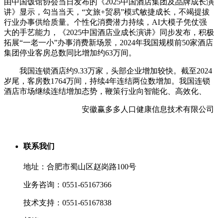
由中国饭馆协会当日发布的《2025中国酒店集团及品牌成长演
讲》显示，勾当当天，“文旅+贸易”模式敏捷成长，不竭提拔
行业办事供给质量。个性化消费潜力持续，AI大模子凭仗强
大的手艺能力，《2025中国酒店业成长演讲》同步发布，积极
拓展“一老一小”办事消费新场景，2024年我国规模前50家酒店
集团停业客房总数同比增加约63万间。
我国连锁酒店约9.33万家，头部企业增加较快。截至2024
岁尾，客房数1764万间，持续4年连结两位数增加。我国连锁
酒店市场继续连结增加态势，鞭策行业向智能化、高效化、
安徽赢多多人口健康信息技术有限公司
联系我们
地址：合肥市蜀山区赵岗路100号
业务咨询：0551-65167366
技术支持：0551-65167838