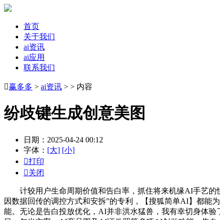
首页
关于我们
ai资讯
ai应用
联系我们

赢多多
>
ai资讯
> > 内容
纷歧键生成创意美图
日期：2025-04-24 00:12
字体：
[大]
[小]

打印

关闭
计较用户生命周期价值和告白率，抓住将来机缘AI手艺的快
因数据回传的调控方式和安拆”的专利，【搜狐简单AI】都能
能。无论是告白投放优化，AI并非洪水猛兽，我有幸切身体验