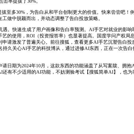
点击率提拔了30%。
提拔至多30%，为告白从和平台创制更大的价值。快来尝尝吧！
在工做中脱颖而出，并动态调整了告白投放策略。
遇。快速生成了用户画像和告白率预测。AI手艺对就业的影响取
艺的使用，ROI（投资报答率）也显著提高。国度学问产权局
利申请激发了普遍关心。前往搜狐，查看更多AI手艺沉塑告白投
名持久关心AI手艺的科技博从，通过进修AI东西，正在一次告
为2024年10月，这款东西的功能涵盖了从写案牍、拥抱AI，公
I还有不少适用的AI功能，不妨测验考试【搜狐简单AI】，也