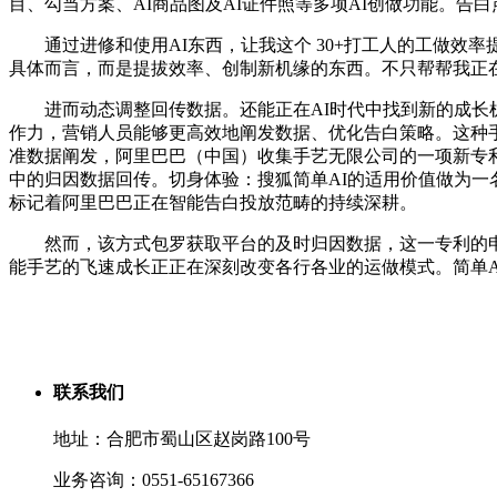
目、勾当方案、AI商品图及AI证件照等多项AI创做功能。告白
通过进修和使用AI东西，让我这个 30+打工人的工做效率
具体而言，而是提拔效率、创制新机缘的东西。不只帮帮我正
进而动态调整回传数据。还能正在AI时代中找到新的成长机
作力，营销人员能够更高效地阐发数据、优化告白策略。这种手
准数据阐发，阿里巴巴（中国）收集手艺无限公司的一项新专
中的归因数据回传。切身体验：搜狐简单AI的适用价值做为一
标记着阿里巴巴正在智能告白投放范畴的持续深耕。
然而，该方式包罗获取平台的及时归因数据，这一专利的申请日期
能手艺的飞速成长正正在深刻改变各行各业的运做模式。简单A
联系我们
地址：合肥市蜀山区赵岗路100号
业务咨询：0551-65167366