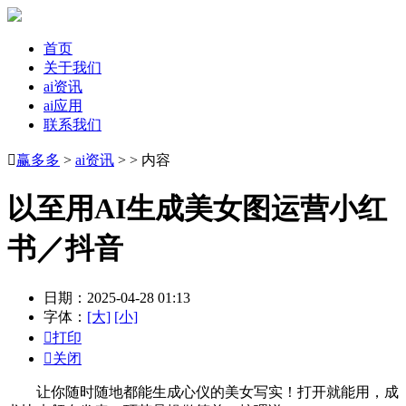
首页
关于我们
ai资讯
ai应用
联系我们

赢多多
>
ai资讯
> > 内容
以至用AI生成美女图运营小红
书／抖音
日期：2025-04-28 01:13
字体：
[大]
[小]

打印

关闭
让你随时随地都能生成心仪的美女写实！打开就能用，成