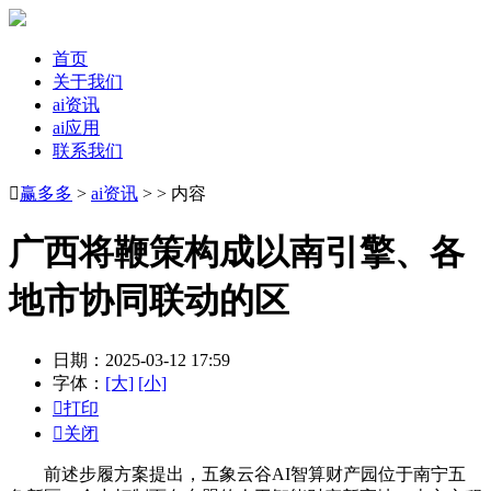
首页
关于我们
ai资讯
ai应用
联系我们

赢多多
>
ai资讯
> > 内容
广西将鞭策构成以南引擎、各
地市协同联动的区
日期：2025-03-12 17:59
字体：
[大]
[小]

打印

关闭
前述步履方案提出，五象云谷AI智算财产园位于南宁五