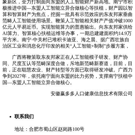
象新区，全力打制面向东盟的人工智能财产新高地。南宁市积
极推进中国—东盟人工智能立异合做核心等扶植，财产园以智
算和智算财产为焦点，挖掘一批具有示范效应的东友邦家垂曲
范畴人工智能使用场景。鞭策人工智能相关财产产值冲破1000
亿元人平易近币。实现智能算力的普惠输出。向东友邦家供给
AI算力、智算核心扶植运维等办事，一期总建建面积约14.9万
平方米。南宁·中关村已堆积卡迪亚、海之晨、据广西壮族自
治区工业和消息化厅印发的相关“人工智能+制制”步履方案，
广西将鞭策取东友邦家正在人工智能模子研发、财产协
同、尺度互认等范畴深度合做，斥地新范畴新赛道，目前，目
前，正在聪慧农业、财产转型等方面已取得研发冲破。广西力
争到2027年，依托南宁面向东盟的比力劣势，支撑南宁扶植中
国—东盟人工智能立异合做核心。
安徽赢多多人口健康信息技术有限公司
联系我们
地址：合肥市蜀山区赵岗路100号