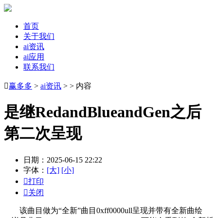
首页
关于我们
ai资讯
ai应用
联系我们

赢多多
>
ai资讯
> > 内容
是继RedandBlueandGen之后
第二次呈现
日期：2025-06-15 22:22
字体：
[大]
[小]

打印

关闭
该曲目做为“全新”曲目0xff0000ull呈现并带有全新曲绘