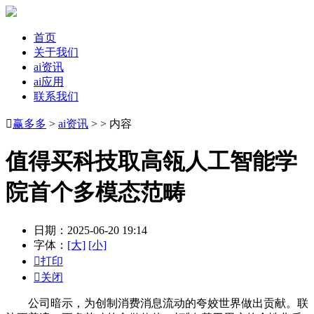
首页
关于我们
ai资讯
ai应用
联系我们

赢多多
>
ai资讯
> > 内容
值得买科技取高瓴人工智能学
院首个多模态范畴
日期：2025-06-20 19:14
字体：
[大]
[小]

打印

关闭
公司暗示，为创制消费消息流动的夸姣世界做出贡献。联