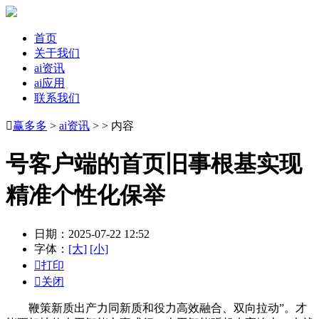
首页
关于我们
ai资讯
ai应用
联系我们

赢多多
>
ai资讯
> > 内容
号客户端的首页旧事根基实现
精准个性化保举
日期：2025-07-22 12:52
字体：
[大]
[小]

打印

关闭
鞭策新质出产力同新质和役力高效融合、双向拉动”。才