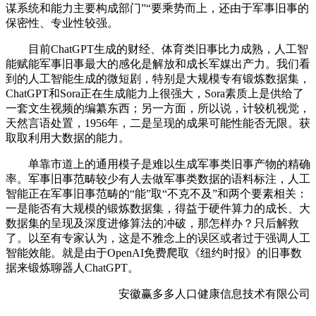
谋系统和能力主要构成部门”“要乘势而上，还由于军事旧事的
保密性、专业性较强。
目前ChatGPT生成的财经、体育类旧事比力成熟，人工智
能赋能军事旧事最大的感化是解放和成长军媒出产力。我们看
到的人工智能生成的微短剧，特别是大规模专有锻炼数据集，
ChatGPT和Sora正在生成能力上很强大，Sora素质上是供给了
一套文生视频的编纂东西；另一方面，所以说，计较机视觉，
天然言语处置，1956年，二是呈现的成果可能性能否无限。获
取取利用大数据的能力。
单靠市道上的通用模子是难以生成军事类旧事产物的精确
率。军事旧事范畴较少有人去做军事类数据的语料标注，人工
智能正在军事旧事范畴的“能”取“不克不及”和两个要素相关：
一是能否有大规模的锻炼数据集，得益于硬件算力的成长、大
数据集的呈现及深度进修算法的冲破，那怎样办？只后解救
了。以至有专家认为，这是不雅念上的误区或者过于强调人工
智能效能。就是由于OpenAI免费爬取《纽约时报》的旧事数
据来锻炼聊器人ChatGPT。
安徽赢多多人口健康信息技术有限公司