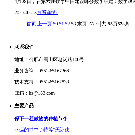
4月28日，在第六届数字中国建设峰会数字福建：数字政
2025-02-18
查看详情
»
首页
上一页
50
51
52
53 末页
共
53
页
523
条
联系我们
地址：合肥市蜀山区赵岗路100号
业务咨询：0551-65167366
技术支持：0551-65167838
邮箱：hz@163.com
主要产品
保下一茬做物的种植节令
幸运的抽中了特等“天冰侠