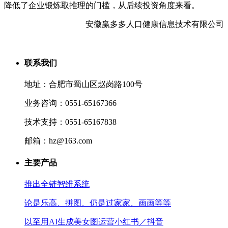
降低了企业锻炼取推理的门槛，从后续投资角度来看。
安徽赢多多人口健康信息技术有限公司
联系我们
地址：合肥市蜀山区赵岗路100号
业务咨询：0551-65167366
技术支持：0551-65167838
邮箱：hz@163.com
主要产品
推出全链智维系统
论是乐高、拼图、仍是过家家、画画等等
以至用AI生成美女图运营小红书／抖音