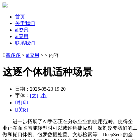
首页
关于我们
ai资讯
ai应用
联系我们

赢多多
>
ai应用
> > 内容
这逐个体机适种场景
日期：2025-05-23 19:20
字体：
[大]
[小]

打印

关闭
进一步拓展了AI手艺正在分歧业业的使用范畴。使得企
业正在面临智能转型时可以或许矫捷应对，深刻改变我们的工
做和糊口体例。包罗数据处置、文献检索等，DeepSeek的全