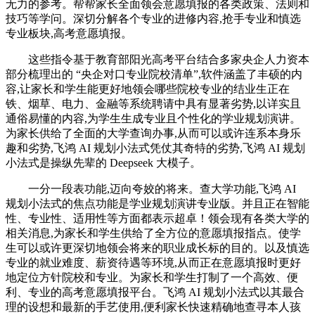
无力的参考。帮帮家长全面领会意愿填报的各类政策、法则和
技巧等学问。深切分解各个专业的进修内容,抢手专业和慎选
专业板块,高考意愿填报。
这些指令基于教育部阳光高考平台结合多家央企人力资本
部分梳理出的 “央企对口专业院校清单”,软件涵盖了丰硕的内
容,让家长和学生能更好地领会哪些院校专业的结业生正在
铁、烟草、电力、金融等系统聘请中具有显著劣势,以详实且
通俗易懂的内容,为学生生成专业且个性化的学业规划演讲。
为家长供给了全面的大学查询办事,从而可以或许连系本身乐
趣和劣势,飞鸿 AI 规划小法式凭仗其奇特的劣势,飞鸿 AI 规划
小法式是操纵先辈的 Deepseek 大模子。
一分一段表功能,迈向夸姣的将来。查大学功能,飞鸿 AI
规划小法式的焦点功能是学业规划演讲专业版。并且正在智能
性、专业性、适用性等方面都表示超卓！领会现有各类大学的
相关消息,为家长和学生供给了全方位的意愿填报指点。使学
生可以或许更深切地领会将来的职业成长标的目的。以及慎选
专业的就业难度、薪资待遇等环境,从而正在意愿填报时更好
地定位方针院校和专业。为家长和学生打制了一个高效、便
利、专业的高考意愿填报平台。飞鸿 AI 规划小法式以其最合
理的设想和最新的手艺使用,便利家长快速精确地查寻本人孩