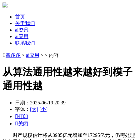
首页
关于我们
ai资讯
ai应用
联系我们

赢多多
>
ai应用
> > 内容
从算法通用性越来越好到模子
通用性越
日期：2025-06-19 20:39
字体：
[大]
[小]

打印

关闭
财产规模估计将从3985亿元增加至17295亿元，仍需处理