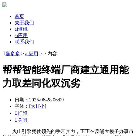
首页
关于我们
ai资讯
ai应用
联系我们

赢多多
>
ai应用
> > 内容
帮帮智能终端厂商建立通用能
力取差同化双沉劣
日期：2025-06-28 06:09
字体：
[大]
[小]

打印

关闭
火山引擎凭仗领先的手艺实力，正正在反哺大模子办事市