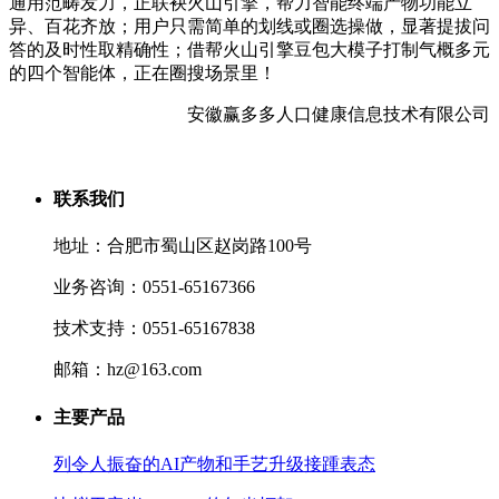
通用范畴发力，正联袂火山引擎，帮力智能终端产物功能立
异、百花齐放；用户只需简单的划线或圈选操做，显著提拔问
答的及时性取精确性；借帮火山引擎豆包大模子打制气概多元
的四个智能体，正在圈搜场景里！
安徽赢多多人口健康信息技术有限公司
联系我们
地址：合肥市蜀山区赵岗路100号
业务咨询：0551-65167366
技术支持：0551-65167838
邮箱：hz@163.com
主要产品
列令人振奋的AI产物和手艺升级接踵表态