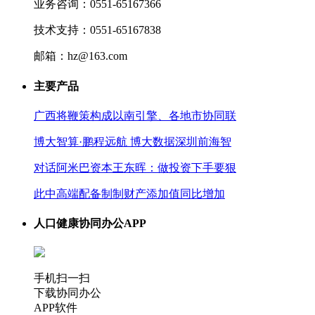
业务咨询：0551-65167366
技术支持：0551-65167838
邮箱：hz@163.com
主要产品
广西将鞭策构成以南引擎、各地市协同联
博大智算·鹏程远航 博大数据深圳前海智
对话阿米巴资本王东晖：做投资下手要狠
此中高端配备制制财产添加值同比增加
人口健康协同办公APP
手机扫一扫
下载协同办公
APP软件