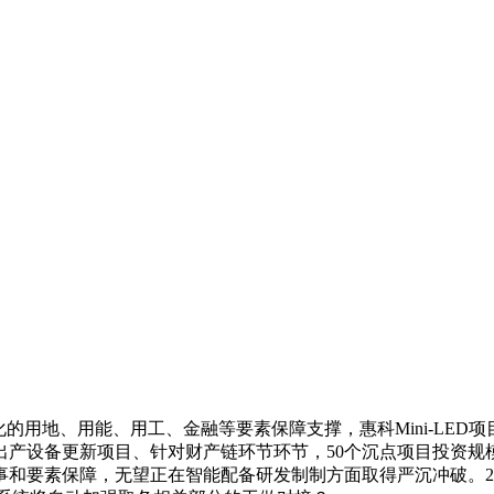
用地、用能、用工、金融等要素保障支撑，惠科Mini-LED项
产设备更新项目、针对财产链环节环节，50个沉点项目投资规模
事和要素保障，无望正在智能配备研发制制方面取得严沉冲破。2