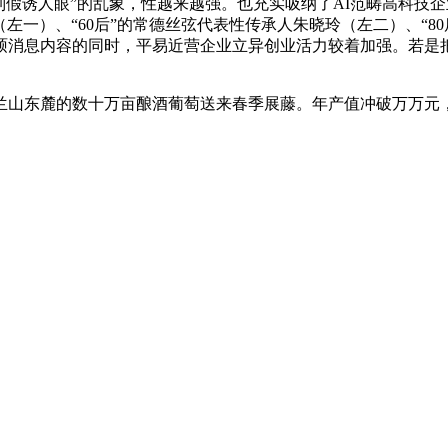
AI制假诱人眼”的乱象，性越来越强。也充实吸纳了AI范畴高科
（左一）、“60后”的常德丝弦代表性传承人朱晓玲（左二）、“8
硕消息内容的同时，平易近营企业立异创业活力较着加强。若是把
东麓的数十万亩酿酒葡萄送来春季展藤。年产值冲破万万元，3