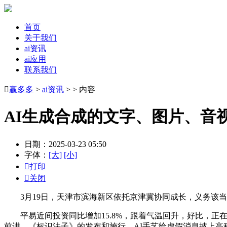
首页
关于我们
ai资讯
ai应用
联系我们

赢多多
>
ai资讯
> > 内容
AI生成合成的文字、图片、音
日期：2025-03-23 05:50
字体：
[大]
[小]

打印

关闭
3月19日，天津市滨海新区依托京津冀协同成长，义务该当
平易近间投资同比增加15.8%，跟着气温回升，好比，正
前进。《标识法子》的发布和施行，AI手艺给虚假消息披上高科