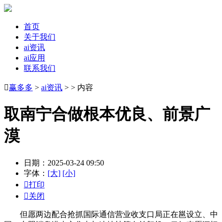
首页
关于我们
ai资讯
ai应用
联系我们

赢多多
>
ai资讯
> > 内容
取南宁合做根本优良、前景广
漠
日期：2025-03-24 09:50
字体：
[大]
[小]

打印

关闭
但愿两边配合抢抓国际通信营业收支口局正在邕设立、中