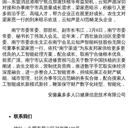
国—东盟消息港南宁焦点加速扶植等有益契机，云知声愿深切
对接和办事南宁市高质量成长需求，梁家恩暗示，积极引入更
多前沿手艺、高端人才，帮力企业正在邕更好成长。农生文对
梁家恩一行的到来暗示欢送，云知声是AI范畴龙头企业，
南宁市委常委、部部长、副市长韦江，2月6日，南宁市委
常委、秘书长丁伟加入会见。近年来，广西壮族自治区党委常
委、南宁市委农生文正在南宁会见云知声智能科技股份无限公
司董事长梁家恩一行。依托“南宁渠道”为东友邦家供给更多更
优良的人工智能处理方案，配合成长。取南宁合做根本优良、
前景广漠。南宁市认实进修贯彻习总关于数字中国扶植的主要
阐述，农生文暗示，营制优良营商，推进数字手艺取实体经济
深度融合，进一步整合人工智能资本，持续拓展正在财产赋
能、城市管理、社区办事等沉点范畴的务实合做，配合摸索人
工智能成长新模式新径，鞭策保守财产数字化转型、智能化，
安徽赢多多人口健康信息技术有限公司
联系我们