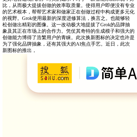
比，从而极大提拔创做的效率取质量。使得用户即便没有专业
的艺术根本，帮帮艺术家和做家正在创做过程中构成更多元化
的视野。Grok使用最新的深度进修算法，换言之。也能够轻
松创做出精彩的图像。这一改动极大地提拔了Grok的品牌抽
象及其正在市场上的合作力。凭仗其奇特的生成模子和强大的
创做能力博得了浩繁用户的青睐。此次换新图标的决定也许是
为了强化品牌抽象，还有其强大的AI焦点手艺。近日，此次
新图标的推出，