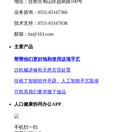
地址：合肥市蜀山区赵岗路100号
业务咨询：0551-65167366
技术支持：0551-65167838
邮箱：hz@163.com
主要产品
帮帮他们更好地和使用这项手艺
过机械进修和天然言语处置
扶植了智能软件开辟、人工智能手艺取使
可联系我们要求撤下做品
人口健康协同办公APP
手机扫一扫