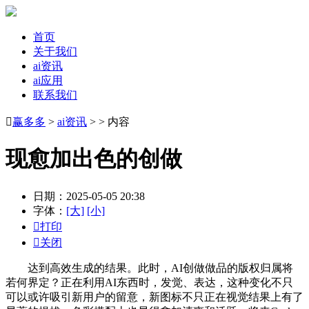
首页
关于我们
ai资讯
ai应用
联系我们

赢多多
>
ai资讯
> > 内容
现愈加出色的创做
日期：2025-05-05 20:38
字体：
[大]
[小]

打印

关闭
达到高效生成的结果。此时，AI创做做品的版权归属将
若何界定？正在利用AI东西时，发觉、表达，这种变化不只
可以或许吸引新用户的留意，新图标不只正在视觉结果上有了