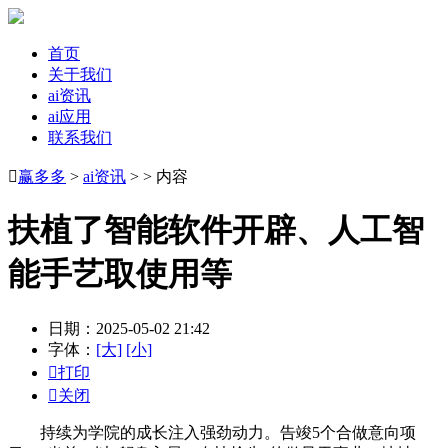
首页
关于我们
ai资讯
ai应用
联系我们

赢多多
>
ai资讯
> > 内容
扶植了智能软件开辟、人工智
能手艺取使用等
日期：2025-05-02 21:42
字体：
[大]
[小]

打印

关闭
持续为学院的成长注入强劲动力。告竣5个合做意向项