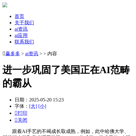
首页
关于我们
ai资讯
ai应用
联系我们

赢多多
>
ai资讯
> > 内容
进一步巩固了美国正在AI范畴
的霸从
日期：2025-05-20 15:23
字体：
[大]
[小]

打印

关闭
跟着AI手艺的不竭成长取成熟，例如，此中哈佛大学、