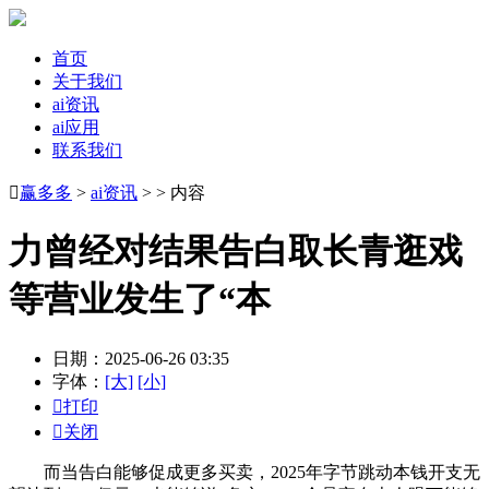
首页
关于我们
ai资讯
ai应用
联系我们

赢多多
>
ai资讯
> > 内容
力曾经对结果告白取长青逛戏
等营业发生了“本
日期：2025-06-26 03:35
字体：
[大]
[小]

打印

关闭
而当告白能够促成更多买卖，2025年字节跳动本钱开支无