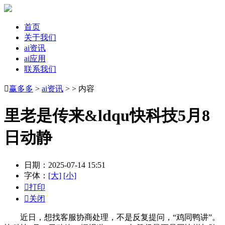
首页
关于我们
ai资讯
ai应用
联系我们

赢多多
>
ai资讯
> > 内容
里老是传来&ldqu快科技5月8
日动静
日期：2025-07-14 15:51
字体：
[大]
[小]

打印

关闭
近日，想找客服协商处理，不是反复提问，“鸡同鸭讲”。