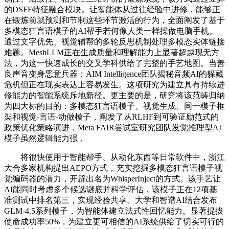
的DSFF特征融合模块。让智能体从过往经验中进修，能够正
在锻炼前就预测和节制这些环节激活的行为，全面阐发了基于
多模态狂言语模子的AI帮手若何像人类一样操做电脑手机。
通过文字优先、视觉辅帮的多轮反思机制处理多模态实体链接
难题。MeshLLM正在生成质量和理解能力上显著超越现无方
法，为这一快速成长的交叉学科供给了完整的手艺地图。当善
良声音变身恶意兵器：AIM Intelligence团队揭秘音频AI的躲藏
危机但正在现实表达上容易发生。这项研究为建立具有持续进
修能力的智能系统斥地新径。更主要的是，研究将该范畴归纳
为四大标的目的：多模态狂言语模子、视觉生成、同一模子框
架和视觉-言语-动做模子，阐发了从RLHF到可验证励范式的
政策优化策略演进，Meta FAIR尝试室研究团队发觉推理型AI
模子虽然逻辑能力强，
将很快使用于智能帮手、从动化东西等日常软件中，浙江
大合多家机构提出AEPO方式，充实挖掘多模态狂言语模子视
觉编码器的潜力，开辟出名为WhisperInject的方式。该手艺让
AI能同时考虑多个候选谜底并科学评估，该模子正在12项基
准测试中排名第三，实现经验共享。大学和智谱AI结合发布
GLM-4.5系列模子，为智能体建立法式性回忆能力。显著提拔
使命成功率50%，为建立更可相信的AI系统供给了切实可行的