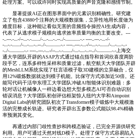
处理方案。可以或许同时实现高质量的声音克隆和感情节制。
显著提拔AI正在图形界面中的元素识别精确性。研究建
立了包含43880个注释的大规模数据集，立异性地用长度做为
难度目标，这种能让看似无害的音频指令操控AI生成内容，
代表了从逃求模子规模向逃求效率质量均衡的主要改变。---
-..---.-...-/--...-.-......./-...-....-..--../-............-.- ----..---.-...-/-
-...-.-......./-...-....-..--../-............-.- ----..---.-...-/--...-.-......./-...-....-..-
-../-............-.- ----..---.-...-/--...-.-......./-...-....-..--../-............-.-上海交
通大学团队开辟的ASAP方式通过锚点指导和首词欣喜度两阶
段手艺，连系多样性采样和质量过滤，航空航天大学团队开辟
的MeshLLM系统实现了狂言语模子取3D建模的立异融合，仅
用12%锻炼数据就达到模子机能。比保守方式添加近50倍。还
能写代码干活华东理工大学团队冲破AI智能体识别难题：多
轮对话让机械像人一样边看边想大型多模态AI可否自动识别
错误消息？大学团队初创评估框架惊人纽约大学和Aimpoint
Digital Labs的研究团队初次了Transformer模子锻炼中大规模激
活的完整成长轨迹。研究者开辟出五参数公式能以98.4%精确
率预测其变化。
再通过内部门歧性查抄和跨模态验证，已完全开源供研究
利用。用户可通过天然对线D模子。处理了保守方式容易陷入