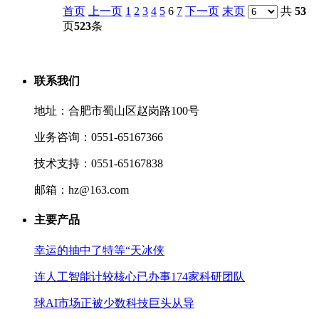
首页
上一页
1
2
3
4
5
6
7
下一页
末页
共
53
页
523
条
联系我们
地址：合肥市蜀山区赵岗路100号
业务咨询：0551-65167366
技术支持：0551-65167838
邮箱：hz@163.com
主要产品
幸运的抽中了特等“天冰侠
连人工智能计较核心已办事174家科研团队
球AI市场正被少数科技巨头从导