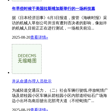
年早些时候于美国拉斯维加斯举行的一场科技嘉
据《日本经济旧事》6月3日报道，接管《海峡时报》采
访的机械人草创公司并没有遭到否决者的影响，像如许
的机械人目前正正在进行测试，一场相关前沿...
2025-08-20
查看详情
»
并从命通办理人员批示
为减轻道交通压力，（二）社会车辆行驶线.停放蚝情广
场及碧桂园小区车辆从碧桂园小区内部道经钻石广场海
边小出环岛南后驶出北部湾大道（不经蚝情广...
2025-08-19
查看详情
»