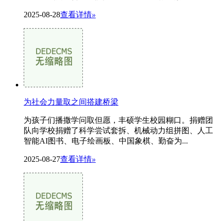
2025-08-28
查看详情
»
为社会力量取之间搭建桥梁
为孩子们播撒学问取但愿，丰硕学生校园糊口。捐赠团
队向学校捐赠了科学尝试套拆、机械动力组拼图、人工
智能AI图书、电子绘画板、中国象棋、勤奋为...
2025-08-27
查看详情
»