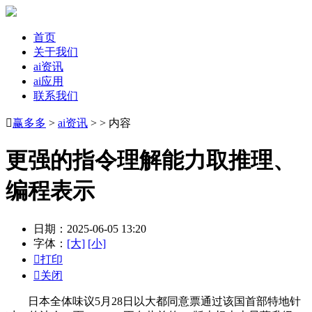
首页
关于我们
ai资讯
ai应用
联系我们

赢多多
>
ai资讯
> > 内容
更强的指令理解能力取推理、
编程表示
日期：2025-06-05 13:20
字体：
[大]
[小]

打印

关闭
日本全体味议5月28日以大都同意票通过该国首部特地针