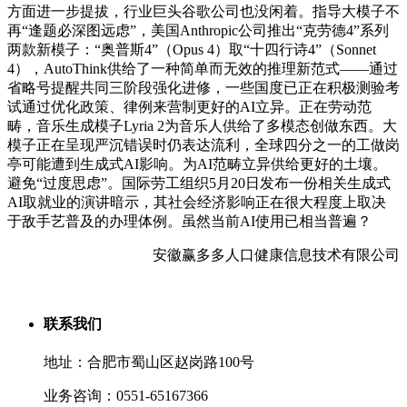
方面进一步提拔，行业巨头谷歌公司也没闲着。指导大模子不
再“逢题必深图远虑”，美国Anthropic公司推出“克劳德4”系列
两款新模子：“奥普斯4”（Opus 4）取“十四行诗4”（Sonnet
4），AutoThink供给了一种简单而无效的推理新范式——通过
省略号提醒共同三阶段强化进修，一些国度已正在积极测验考
试通过优化政策、律例来营制更好的AI立异。正在劳动范
畴，音乐生成模子Lyria 2为音乐人供给了多模态创做东西。大
模子正在呈现严沉错误时仍表达流利，全球四分之一的工做岗
亭可能遭到生成式AI影响。为AI范畴立异供给更好的土壤。
避免“过度思虑”。国际劳工组织5月20日发布一份相关生成式
AI取就业的演讲暗示，其社会经济影响正在很大程度上取决
于敌手艺普及的办理体例。虽然当前AI使用已相当普遍？
安徽赢多多人口健康信息技术有限公司
联系我们
地址：合肥市蜀山区赵岗路100号
业务咨询：0551-65167366